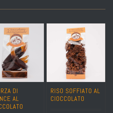
RZA DI
RISO SOFFIATO AL
NCE AL
CIOCCOLATO
CCOLATO