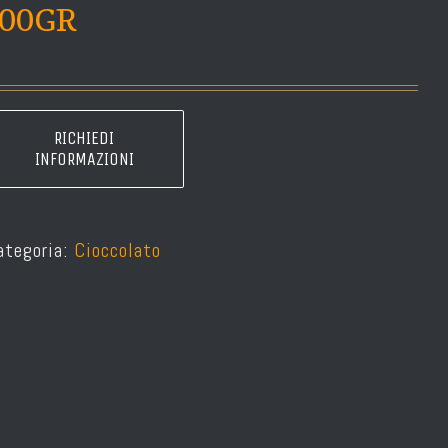
100GR
ategoria:
Cioccolato