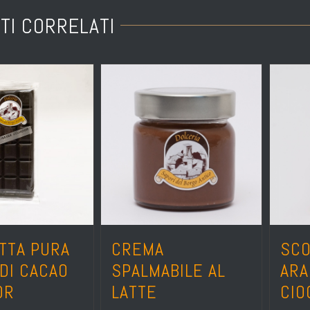
TI CORRELATI
TTA PURA
CREMA
SCO
DI CACAO
SPALMABILE AL
ARA
OR
LATTE
CIO