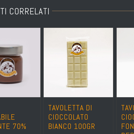
TI CORRELATI
TAVOLETTA DI
TAV
BILE
CIOCCOLATO
CIO
NTE 70%
BIANCO 100GR
FON