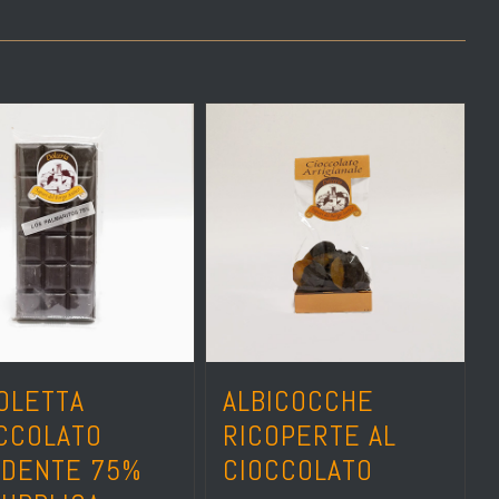
OLETTA
ALBICOCCHE
CCOLATO
RICOPERTE AL
DENTE 75%
CIOCCOLATO