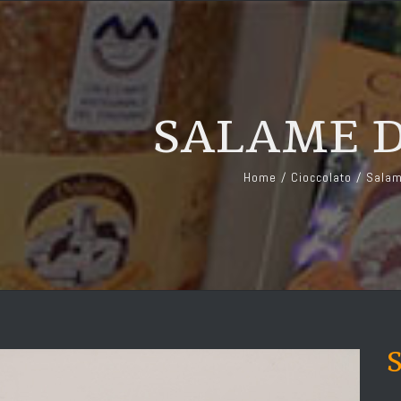
SALAME 
Home
/
Cioccolato
/
Salam